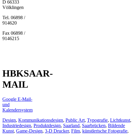
D 66333
Völklingen
Tel. 06898 /
914620
Fax 06898 /
9146215
HBKSAAR-
MAIL
Google E-Mail-
und
Kalendersystem
Design
,
Kommunikationsdesign
,
Public Art
,
Typografie
,
Lichtkunst
,
Industriedesign
,
Produktdesign
,
Saarland
,
Saarbrücken
,
Bildende
Kunst
,
Game-Design
,
3-D Drucker
,
Film
,
künstlerische Fotografie
,