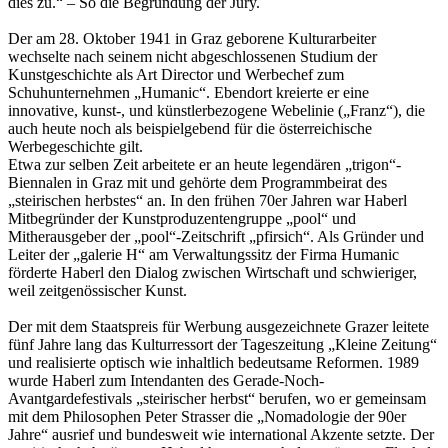
dies zu.“ – So die Begründung der Jury.
Der am 28. Oktober 1941 in Graz geborene Kulturarbeiter
wechselte nach seinem nicht abgeschlossenen Studium der
Kunstgeschichte als Art Director und Werbechef zum
Schuhunternehmen „Humanic“. Ebendort kreierte er eine
innovative, kunst-, und künstlerbezogene Webelinie („Franz“), die
auch heute noch als beispielgebend für die österreichische
Werbegeschichte gilt.
Etwa zur selben Zeit arbeitete er an heute legendären „trigon“-
Biennalen in Graz mit und gehörte dem Programmbeirat des
„steirischen herbstes“ an. In den frühen 70er Jahren war Haberl
Mitbegründer der Kunstproduzentengruppe „pool“ und
Mitherausgeber der „pool“-Zeitschrift „pfirsich“. Als Gründer und
Leiter der „galerie H“ am Verwaltungssitz der Firma Humanic
förderte Haberl den Dialog zwischen Wirtschaft und schwieriger,
weil zeitgenössischer Kunst.
Der mit dem Staatspreis für Werbung ausgezeichnete Grazer leitete
fünf Jahre lang das Kulturressort der Tageszeitung „Kleine Zeitung“
und realisierte optisch wie inhaltlich bedeutsame Reformen. 1989
wurde Haberl zum Intendanten des Gerade-Noch-
Avantgardefestivals „steirischer herbst“ berufen, wo er gemeinsam
mit dem Philosophen Peter Strasser die „Nomadologie der 90er
Jahre“ ausrief und bundesweit wie international Akzente setzte. Der