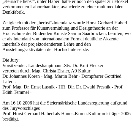
„steirische hebst“, unter Haberl hatte er noch den später zur Floskel
verkommenen Laborcharakter, avancierte zu einer multimedialen
Denkfabrik.
Zeitgleich mit der „herbst“-Intendanz wurde Horst Gerhard Haberl
zum Professor für Kunstvermittlung und Designtheorie an der
Hochschule der Bildenden Künste Saar in Saarbrücken, berufen, wo
er als Intendant von internationalem Format deutliche Akzente
innerhalb der projektorientierten Lehre und den
Ausstellungsaktivitäten der Hochschule setzte.
Die Jury:
Vorsitzender: Landeshauptmann-Stv. Dr. Kurt Flecker
vertreten durch Mag. Christa Eisner, A9 Kultur
Dr. Johannes Koren - Mag. Martin Behr - Dompfarrer Gottfried
Lafer -
Prof. Mag. Dr. Ernst Lasnik - HR. Dir. Dr. Ewald Presnik - Prof.
Edith Temmel -
Am 16.10.2006 hat die Steiermärkische Landesregierung aufgrund
des Juryvorschlages
Prof. Horst Gerhard Haberl als Hanns-Koren-Kulturpreisträger 2006
bestätigt.