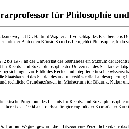
arprofessor für Philosophie un
 Maksimovic, hat Dr. Hartmut Wagner auf Vorschlag des Fachbereichs
hschule der Bildenden Künste Saar das Lehrgebiet Philosophie, im beso
972 bis 1977 an der Universität des Saarlandes ein Studium der Rech
für Rechts- und Sozialphilosophie der Universität des Saarlandes tätig.
ragestellungen zur Ethik des Rechts und integrierte in seine wissensch
 Staatskanzlei des Saarlandes und unterstützte die Landesregierung in
he und rechtliche Grundsatzfragen im Ministerium für Bildung, Kultur un
idaktische Programm des Instituts für Rechts- und Sozialphilosophie mi
ist bereits seit 1994 als Lehrbeauftragter eng mit der Saarbrücker Kun
. Dr. Hartmut Wagner gewinnt die HBKsaar eine Persönlichkeit, die das