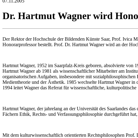
07.11.2005
Dr. Hartmut Wagner wird Honor
Der Rektor der Hochschule der Bildenden Künste Saar, Prof. Ivica
Honorarprofessor bestellt. Prof. Dr. Hartmut Wagner wird an der Hoc
Hartmut Wagner, 1952 im Saarpfalz-Kreis geboren, absolvierte von 1
Hartmut Wagner ab 1981 als wissenschaftlicher Mitarbeiter am Institut 
organisatorischen Aufgaben, insbesondere mit sozialphilosophischen F
Medientheorie und der Ästhetik. 1985 wechselte Hartmut Wagner in die
1994 leitet Wagner das Referat für wissenschaftliche, kulturpolitisc
Hartmut Wagner, der jahrelang an der Universität des Saarlandes das d
Fächern Ethik, Rechts- und Verfassungsphilosophie durchgeführt hat, 
Mit dem kulturwissenschaftlich orientierten Rechtsphilosophen Prof