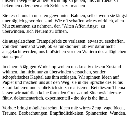
unserem Weg eine andere Richtung zu geben, uns zur Liebe zu
bekennen oder eben auch Schluss zu machen.
Sie fesselt uns in unseren gewohnten Bahnen, selbst wenn sie längst
unerträglich geworden sind. Wie oft schaffen wir es wirklich, allen
Mut zusammen zu nehmen, den "Alten Affen Angst" zu
überwinden, sich Neuem zu öffnen,
die ausgelatschten Trampelpfade zu verlassen, etwas zu erschaffen,
von dem niemand weiß, ob es funktioniert, ob wir dafür nicht
ausgelacht werden, uns bloßstellen vor den Wärtern des alltäglichen
status quo?
In einem 5 tägigen Workshop wollen uns kreativ diesem Zustand
widmen, ihn nicht nur zu überwinden versuchen, sonder
schöpferisches Kapital aus ihm schlagen. Wir spinnen Ideen auf
Papier und machen uns auf den Weg, sie in der Sprache des Films
zu artikulieren und schließlich sie zu realisieren. Bei diesem Thema
lassen wir natürlich keine formalen Grenz- und Sittenwächter zu:
fiktiv, dokumentarisch, experimentell - the sky is the limit.
Vorher: bringt möglichst schon Ideen mit: wirres Zeug, vage Ideen,
Träume, Beobachtungen, Empfindlichkeiten, Spinnereien, Wunden.