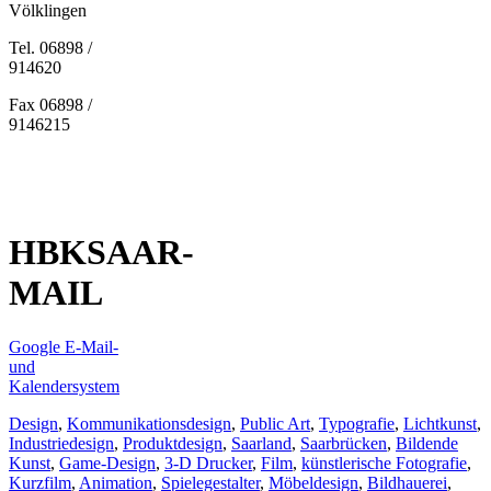
Völklingen
Tel. 06898 /
914620
Fax 06898 /
9146215
HBKSAAR-
MAIL
Google E-Mail-
und
Kalendersystem
Design
,
Kommunikationsdesign
,
Public Art
,
Typografie
,
Lichtkunst
,
Industriedesign
,
Produktdesign
,
Saarland
,
Saarbrücken
,
Bildende
Kunst
,
Game-Design
,
3-D Drucker
,
Film
,
künstlerische Fotografie
,
Kurzfilm
,
Animation
,
Spielegestalter
,
Möbeldesign
,
Bildhauerei
,