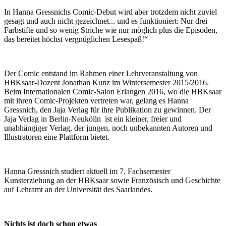
In Hanna Gressnichs Comic-Debut wird aber trotzdem nicht zuviel
gesagt und auch nicht gezeichnet... und es funktioniert: Nur drei
Farbstifte und so wenig Striche wie nur möglich plus die Episoden,
das bereitet höchst vergnüglichen Lesespaß!“
Der Comic entstand im Rahmen einer Lehrveranstaltung von
HBKsaar-Dozent Jonathan Kunz im Wintersemester 2015/2016.
Beim Internationalen Comic-Salon Erlangen 2016, wo die HBKsaar
mit ihren Comic-Projekten vertreten war, gelang es Hanna
Gressnich, den Jaja Verlag für ihre Publikation zu gewinnen. Der
Jaja Verlag in Berlin-Neukölln ist ein kleiner, freier und
unabhängiger Verlag, der jungen, noch unbekannten Autoren und
Illustratoren eine Plattform bietet.
Hanna Gressnich studiert aktuell im 7. Fachsemester
Kunsterziehung an der HBKsaar sowie Französisch und Geschichte
auf Lehramt an der Universität des Saarlandes.
Nichts ist doch schon etwas