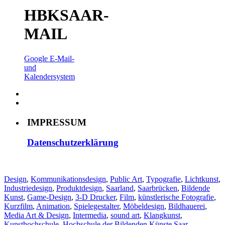
HBKSAAR-
MAIL
Google E-Mail-
und
Kalendersystem
IMPRESSUM
Datenschutzerklärung
Design
,
Kommunikationsdesign
,
Public Art
,
Typografie
,
Lichtkunst
,
Industriedesign
,
Produktdesign
,
Saarland
,
Saarbrücken
,
Bildende
Kunst
,
Game-Design
,
3-D Drucker
,
Film
,
künstlerische Fotografie
,
Kurzfilm
,
Animation
,
Spielegestalter
,
Möbeldesign
,
Bildhauerei
,
Media Art & Design
,
Intermedia
,
sound art
,
Klangkunst
,
Kunsthochschule
,
Hochschule der Bildenden Künste Saar
,