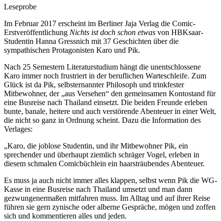
Leseprobe
Im Februar 2017 erscheint im Berliner Jaja Verlag die Comic-
Erstveröffentlichung
Nichts ist doch schon etwas
von HBKsaar-
Studentin Hanna Gressnich mit 37 Geschichten über die
sympathischen Protagonisten Karo und Pik.
Nach 25 Semestern Literaturstudium hängt die unentschlossene
Karo immer noch frustriert in der beruflichen Warteschleife. Zum
Glück ist da Pik, selbsternannter Philosoph und trinkfester
Mitbewohner, der „aus Versehen“ den gemeinsamen Kontostand für
eine Busreise nach Thailand einsetzt. Die beiden Freunde erleben
bunte, banale, heitere und auch verstörende Abenteuer in einer Welt,
die nicht so ganz in Ordnung scheint. Dazu die Information des
Verlages:
„Karo, die joblose Studentin, und ihr Mitbewohner Pik, ein
sprechender und überhaupt ziemlich schräger Vogel, erleben in
diesem schmalen Comicbüchlein ein haarsträubendes Abenteuer.
Es muss ja auch nicht immer alles klappen, selbst wenn Pik die WG-
Kasse in eine Busreise nach Thailand umsetzt und man dann
gezwungenermaßen mitfahren muss. Im Alltag und auf ihrer Reise
führen sie gern zynische oder alberne Gespräche, mögen und zoffen
sich und kommentieren alles und jeden.