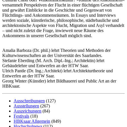
versammelt Perspektiven der Flucht in einer flüchtigen Gesellschaft
und gewährt Einblicke in die Geschichte und Gegenwart von
Flüchtlings- und Ankommensräumen. In Essays und Interviews
werden soziale, künstlerische, philosophische, städtebauliche und
architektonische Aspekte von Flucht, Migration und Asyl verhandelt
– und nicht zuletzt die Frage, inwieweit neue Räume des
Ankommens in unserer Gesellschaft möglich sind.
Amalia Barboza (Dr. phil.) lehrt Theorien und Methoden der
Kulturwissenschaften an der Universität des Saarlandes.
Stefanie Eberding (M. Arch. Dipl.-Ing.; Architektin) lehrt
Gebäudelehre und Entwerfen an der HTW Saar.
Ulrich Pantle (Dr. Ing.; Architekt) lehrt Architekturtheorie und
Entwerfen an der HTW Saar.
Georg Winter (Künstler) lehrt Bildhauerei und Public Art an der
HBKsaar.
Ausschreibungen
(127)
Ausstellungen
(267)
Auszeichungen
(84)
Festivals
(18)
HBKsaar Allgemein
(849)
Hochschulnews
(112)