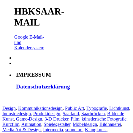
HBKSAAR-
MAIL
Google E-Mail-
und
Kalendersystem
IMPRESSUM
Datenschutzerklärung
Design
,
Kommunikationsdesign
,
Public Art
,
Typografie
,
Lichtkunst
,
Industriedesign
,
Produktdesign
,
Saarland
,
Saarbrücken
,
Bildende
Kunst
,
Game-Design
,
3-D Drucker
,
Film
,
künstlerische Fotografie
,
Kurzfilm
,
Animation
,
Spielegestalter
,
Möbeldesign
,
Bildhauerei
,
Media Art & Design
,
Intermedia
,
sound art
,
Klangkunst
,