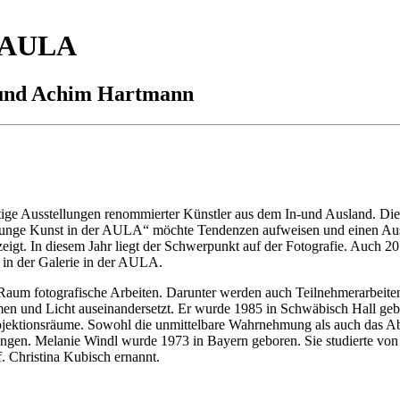
r AULA
 und Achim Hartmann
ge Ausstellungen renommierter Künstler aus dem In-und Ausland. Dieses
 „Junge Kunst in der AULA“ möchte Tendenzen aufweisen und einen Aus
zeigt. In diesem Jahr liegt der Schwerpunkt auf der Fotografie. Auch
 in der Galerie in der AULA.
-Raum fotografische Arbeiten. Darunter werden auch Teilnehmerarbeite
men und Licht auseinandersetzt. Er wurde 1985 in Schwäbisch Hall geb
rojektionsräume. Sowohl die unmittelbare Wahrnehmung als auch das Abr
ungen. Melanie Windl wurde 1973 in Bayern geboren. Sie studierte von
 Christina Kubisch ernannt.