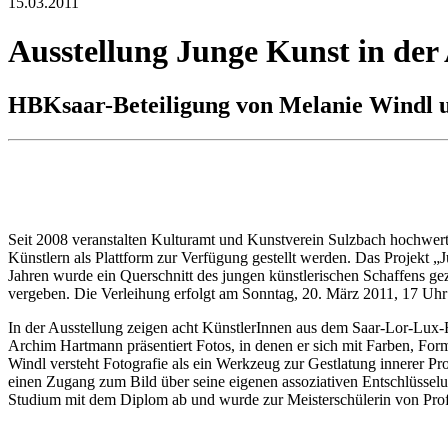
15.03.2011
Ausstellung Junge Kunst in de
HBKsaar-Beteiligung von Melanie Windl
Seit 2008 veranstalten Kulturamt und Kunstverein Sulzbach hochwerti
Künstlern als Plattform zur Verfügung gestellt werden. Das Projekt
Jahren wurde ein Querschnitt des jungen künstlerischen Schaffens ge
vergeben. Die Verleihung erfolgt am Sonntag, 20. März 2011, 17 Uhr
In der Ausstellung zeigen acht KünstlerInnen aus dem Saar-Lor-Lux
Archim Hartmann präsentiert Fotos, in denen er sich mit Farben, For
Windl versteht Fotografie als ein Werkzeug zur Gestlatung innerer P
einen Zugang zum Bild über seine eigenen assoziativen Entschlüssel
Studium mit dem Diplom ab und wurde zur Meisterschülerin von Prof.