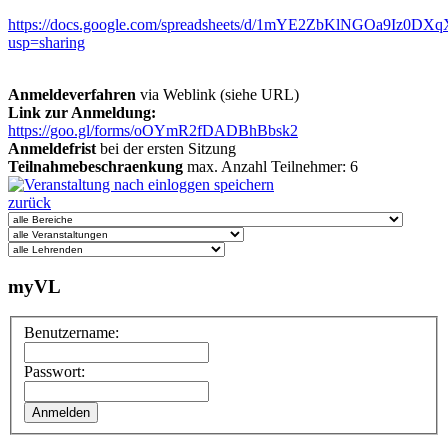
https://docs.google.com/spreadsheets/d/1mYE2ZbKlNGOa9Iz0D
usp=sharing
Anmeldeverfahren
via Weblink (siehe URL)
Link zur Anmeldung:
https://goo.gl/forms/oOYmR2fDADBhBbsk2
Anmeldefrist
bei der ersten Sitzung
Teilnahmebeschraenkung
max. Anzahl Teilnehmer: 6
zurück
myVL
Benutzername:
Passwort: