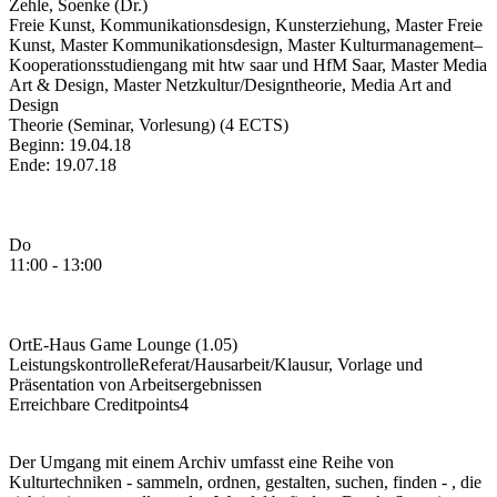
Zehle, Soenke (Dr.)
Freie Kunst, Kommunikationsdesign, Kunsterziehung, Master Freie
Kunst, Master Kommunikationsdesign, Master Kulturmanagement–
Kooperationsstudiengang mit htw saar und HfM Saar, Master Media
Art & Design, Master Netzkultur/Designtheorie, Media Art and
Design
Theorie (Seminar, Vorlesung) (4 ECTS)
Beginn: 19.04.18
Ende: 19.07.18
Do
11:00 - 13:00
Ort
E-Haus Game Lounge (1.05)
Leistungskontrolle
Referat/Hausarbeit/Klausur, Vorlage und
Präsentation von Arbeitsergebnissen
Erreichbare Creditpoints
4
Der Umgang mit einem Archiv umfasst eine Reihe von
Kulturtechniken - sammeln, ordnen, gestalten, suchen, finden - , die