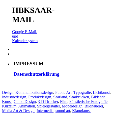
HBKSAAR-
MAIL
Google E-Mail-
und
Kalendersystem
IMPRESSUM
Datenschutzerklärung
Design
,
Kommunikationsdesign
,
Public Art
,
Typografie
,
Lichtkunst
,
Industriedesign
,
Produktdesign
,
Saarland
,
Saarbrücken
,
Bildende
Kunst
,
Game-Design
,
3-D Drucker
,
Film
,
künstlerische Fotografie
,
Kurzfilm
,
Animation
,
Spielegestalter
,
Möbeldesign
,
Bildhauerei
,
Media Art & Design
,
Intermedia
,
sound art
,
Klangkunst
,