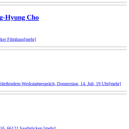
ng-Hyung Cho
cker Filmhaus
[mehr]
ießendem Werkstattgespräch, Donnerstag, 14. Juli, 19 Uhr
[mehr]
4.16, 66121 Saarbrücken
[mehr]