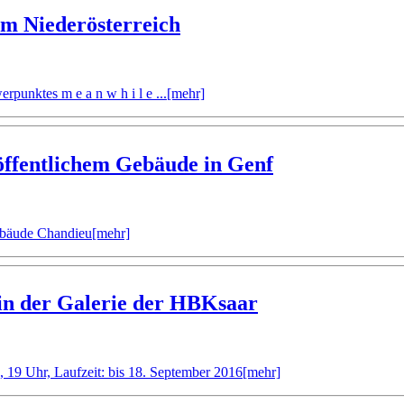
m Niederösterreich
unktes m e a n w h i l e ...
[mehr]
 öffentlichem Gebäude in Genf
gebäude Chandieu
[mehr]
n der Galerie der HBKsaar
 19 Uhr, Laufzeit: bis 18. September 2016
[mehr]