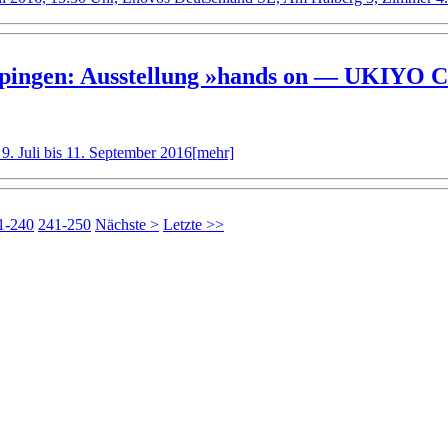
 Göppingen: Ausstellung »hands on — UK
9. Juli bis 11. September 2016
[mehr]
1-240
241-250
Nächste >
Letzte >>