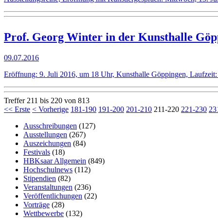
Prof. Georg Winter in der Kunsthalle
09.07.2016
Eröffnung: 9. Juli 2016, um 18 Uhr, Kunsthalle Göppingen, Laufzeit: 
Treffer 211 bis 220 von 813
<< Erste
< Vorherige
181-190
191-200
201-210
211-220
221-230
23
Ausschreibungen
(127)
Ausstellungen
(267)
Auszeichungen
(84)
Festivals
(18)
HBKsaar Allgemein
(849)
Hochschulnews
(112)
Stipendien
(82)
Veranstaltungen
(236)
Veröffentlichungen
(22)
Vorträge
(28)
Wettbewerbe
(132)