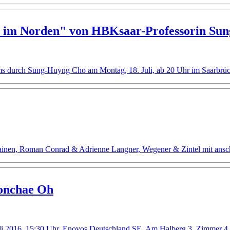
n im Norden" von HBKsaar-Professorin Su
ilms durch Sung-Huyng Cho am Montag, 18. Juli, ab 20 Uhr im Saarbrü
ainen, Roman Conrad & Adrienne Langner, Wegener & Zintel mit anschl
onchae Oh
Juli 2016, 15:30 Uhr, Enovos Deutschland SE, Am Halberg 3, Zimmer 