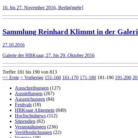
10. bis 27. November 2016, Berlin
[mehr]
Sammlung Reinhard Klimmt in der Galer
27.10.2016
Galerie der HBKsaar, 27. bis 29. Oktober 2016
Treffer 181 bis 190 von 813
<< Erste
< Vorherige
151-160
161-170
171-180
181-190
191-200
20
Ausschreibungen
(127)
Ausstellungen
(267)
Auszeichungen
(84)
Festivals
(18)
HBKsaar Allgemein
(849)
Hochschulnews
(112)
Stipendien
(82)
Veranstaltungen
(236)
Veröffentlichungen
(22)
Vorträge
(28)