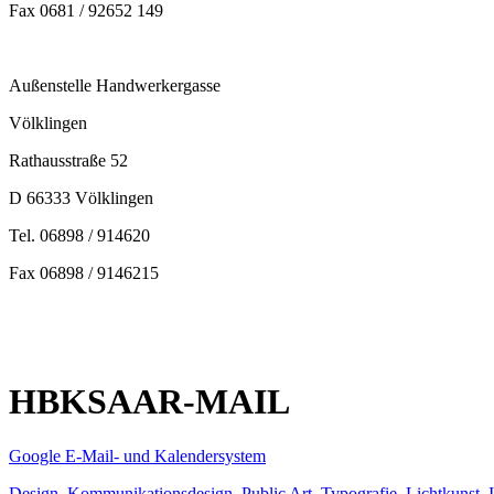
Fax 0681 / 92652 149
Außenstelle Handwerkergasse
Völklingen
Rathausstraße 52
D 66333 Völklingen
Tel. 06898 / 914620
Fax 06898 / 9146215
HBKSAAR-MAIL
Google E-Mail- und Kalendersystem
Design
,
Kommunikationsdesign
,
Public Art
,
Typografie
,
Lichtkunst
,